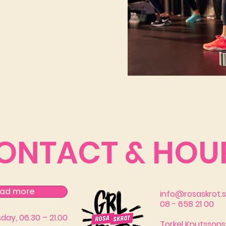
ONTACT & HOU
ad more
info@rosaskrot.
08 - 658 21 00
ay, 06.30 – 21.00
Torkel Knutssons