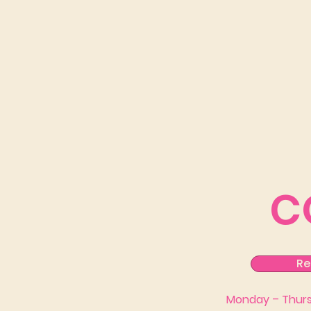
C
Re
Monday – Thursd