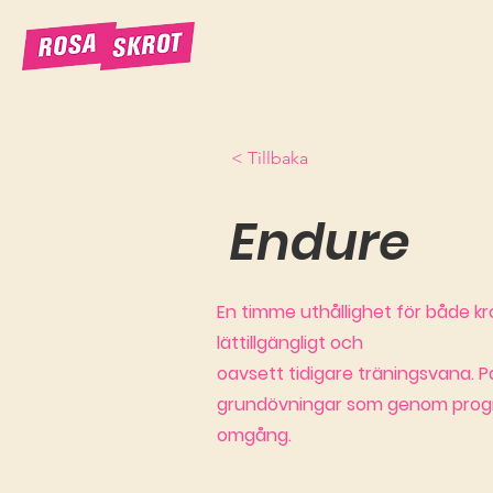
< Tillbaka
Endure
En timme uthållighet för både kr
lättillgängligt och
oavsett tidigare träningsvana. P
grundövningar som genom progres
omgång.