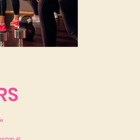
RS
se
gatan 41