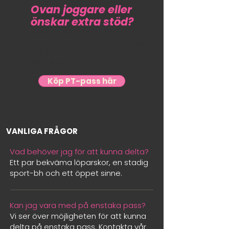
Ovan
joggare eller
önskar extra stöd?
Boka personlig träning med vår
Snyggjoggs-fröken Li. Tre pass
fr. 2700 kr, eller PT-DUO fr. 700 kr
per person.
Köp PT-pass här
VANLIGA FRÅGOR
Vad behöver jag för att kunna delta?
Ett par bekväma löparskor, en stadig
sport-bh och ett öppet sinne.
Kan jag vara med på enstaka pass?
Vi ser över möjligheten för att kunna
delta på enstaka pass. Kontakta vår