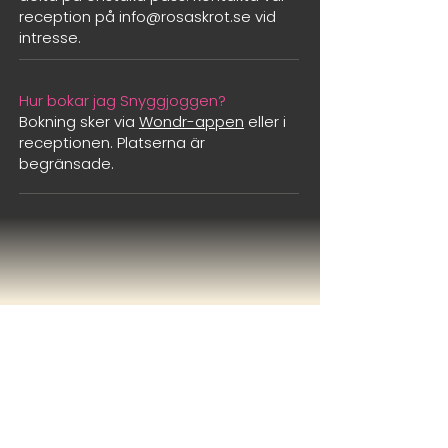
reception på
info@rosaskrot.se
vid
intresse.
Hur bokar jag Snyggjoggen?
Bokning sker via
Wondr-appen
eller i
receptionen. Platserna är
begränsade.
CONTACT & HOURS
Måndag – Torsdag, 06.30 – 21.00
Fredag 06.30 – 19.00
Lördag & Söndag 09.00 – 17.00