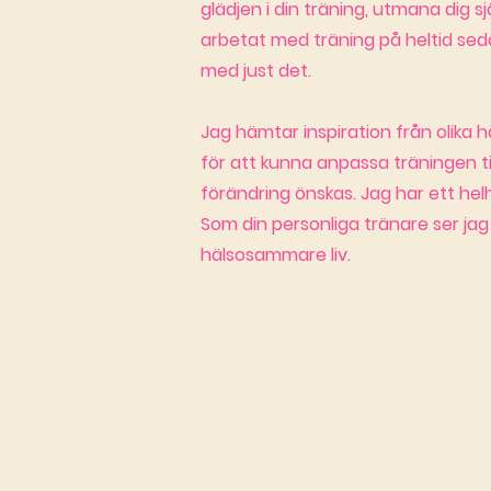
glädjen i din träning, utmana dig s
arbetat med träning på heltid seda
med just det.
Jag hämtar inspiration från olika h
för att kunna anpassa träningen til
förändring önskas. Jag har ett helhe
Som din personliga tränare ser jag 
hälsosammare liv.