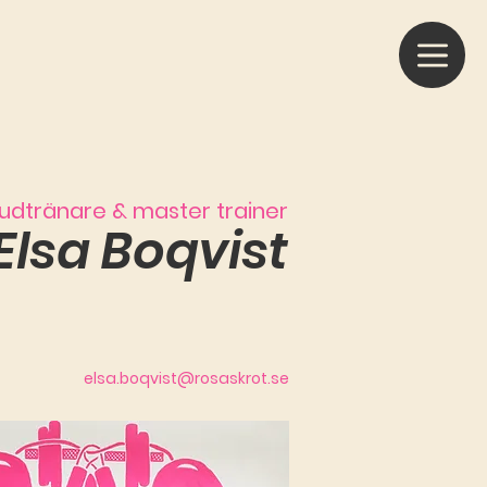
udtränare & master trainer
Elsa Boqvist
elsa.boqvist@rosaskrot.se