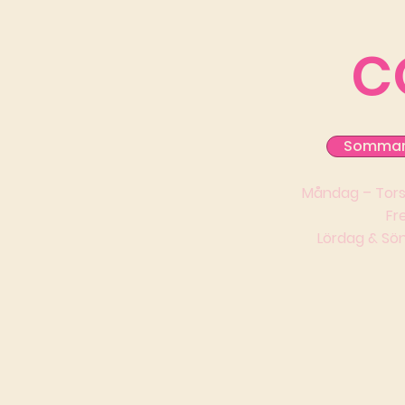
C
Sommart
Måndag – Torsd
Fr
Lördag & Sön