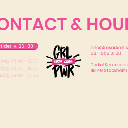
ONTACT & HOU
ider, v. 26–33
info@rosaskrot.
08 - 658 21 00
ag, 06.30 – 21.00
Torkel Knutssons
edag 06.30 – 19.00
118 49 Stockholm
dag 09.00 – 17.00