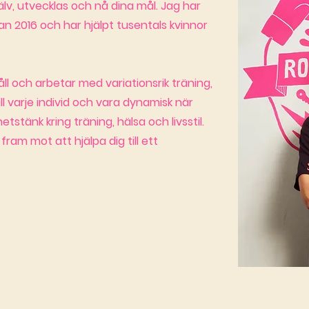
jälv, utvecklas och nå dina mål. Jag har
n 2016 och har hjälpt tusentals kvinnor
åll och arbetar med variationsrik träning,
l varje individ och vara dynamisk när
tstänk kring träning, hälsa och livsstil.
fram mot att hjälpa dig till ett