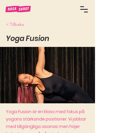
< Tillbaka
Yoga Fusion
Yoga Fusion är en klass med fokus på
yogans stärkande positioner. Vi jobbar
med tillgängliga asanas men höjer