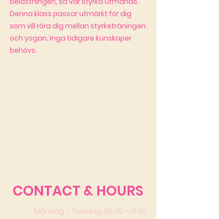
belastningen, så vår styrka utmanas.
Denna klass passar utmärkt för dig
som vill röra dig mellan styrketräningen
och yogan. Inga tidigare kunskaper
behövs.
CONTACT & HOURS
Måndag – Torsdag, 06.30 – 21.00