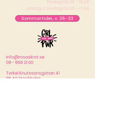
Fredag 06.30 – 19.00
Lördag & Söndag 09.00 – 17.00
Sommartider, v. 26–33
info@rosaskrot.se
08 - 658 21 00
Torkel Knutssonsgatan 41
118 49 Stockholm
Provträna
© 2026 by Rosa Skrot