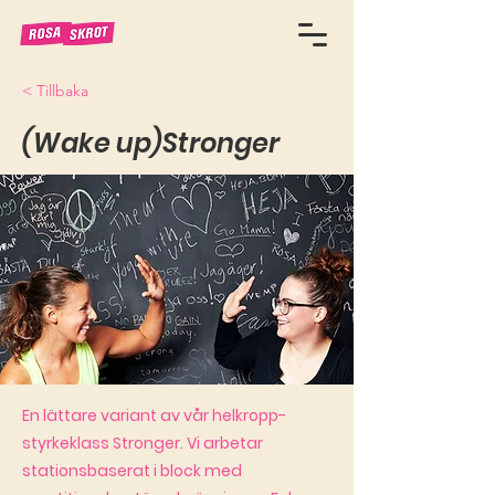
< Tillbaka
(Wake up)Stronger
En lättare variant av vår helkropp-
styrkeklass Stronger. Vi arbetar
stationsbaserat i block med