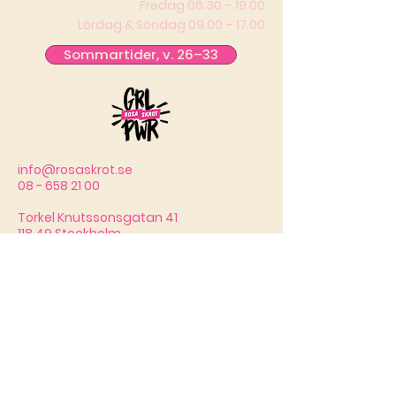
Fredag 06.30 – 19.00
Lördag & Söndag 09.00 – 17.00
Sommartider, v. 26–33
info@rosaskrot.se
08 - 658 21 00
Torkel Knutssonsgatan 41
118 49 Stockholm
Provträna
© 2026 by Rosa Skrot